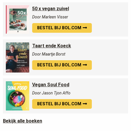
50 x vegan zuivel
Door Marleen Visser
BESTEL BIJ BOL.COM
Taart ende Koeck
Door Maartje Borst
BESTEL BIJ BOL.COM
Vegan Soul Food
Door Jason Tjon Affo
BESTEL BIJ BOL.COM
Bekijk alle boeken