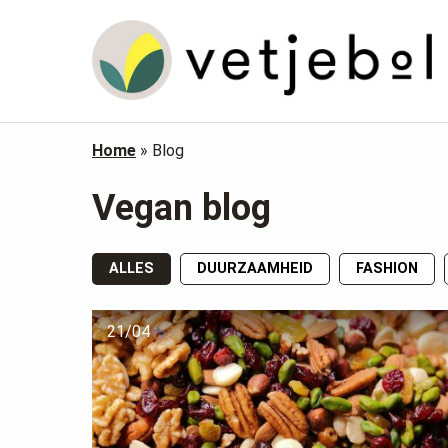
Home
»
Blog
Vegan blog
ALLES
DUURZAAMHEID
FASHION
21/04