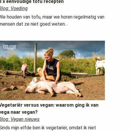
3 x eenvoudige tofu recepten
Blog: Voeding
We houden van tofu, maar we horen regelmatig van
mensen dat ze niet goed weten...
02/08
Vegetariër versus vegan: waarom ging ik van
vega naar vegan?
Blog: Vegan nieuws
Sinds mijn elfde ben ik vegetariër, omdat ik niet