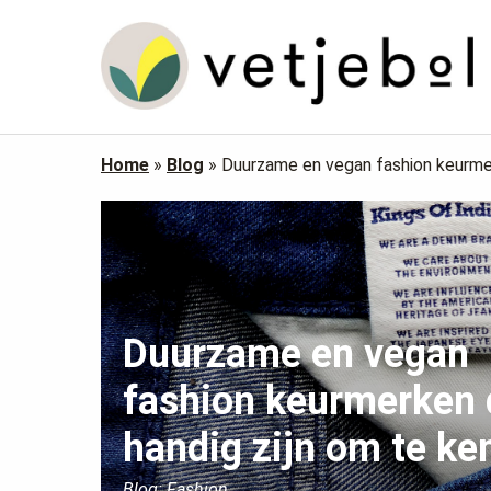
Home
»
Blog
»
Duurzame en vegan fashion keurmer
Duurzame en vegan
fashion keurmerken 
handig zijn om te ke
Blog: Fashion