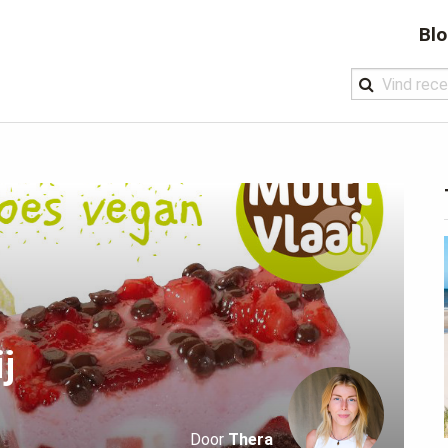
Bl
j
Door
Thera