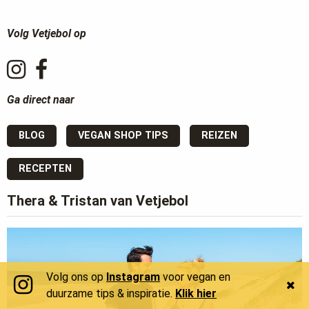
Volg Vetjebol op
Ga direct naar
BLOG
VEGAN SHOP TIPS
REIZEN
RECEPTEN
Thera & Tristan van Vetjebol
Volg ons op
Instagram
voor vegan en
duurzame tips & inspiratie.
Klik hier