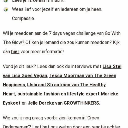
Lees je in, kennis is macht.
Wees lief voor jezelf en iedereen om je heen.
Compassie.
Wil je meedoen aan de 7 days vegan challenge van Go With
The Glow? Of ken je iemand die zou kunnen meedoen? Kijk
dan
hier
voor meer informatie!
Vond je dit leuk? Lees dan ook de interviews met
Lisa Stel
van Lisa Goes Vegan
,
Tessa Moorman van The Green
Happiness
,
IJsbrand Straatman van The Healthy
Heart,
sustainable fashion en lifestyle expert Marieke
Eyskoot
en
Jelle Derckx van GROWTHINKERS
.
Wie zou jij nog graag voorbij zien komen in ‘Groen
Ondernemen’? Laat het ons weten door een reactie achter